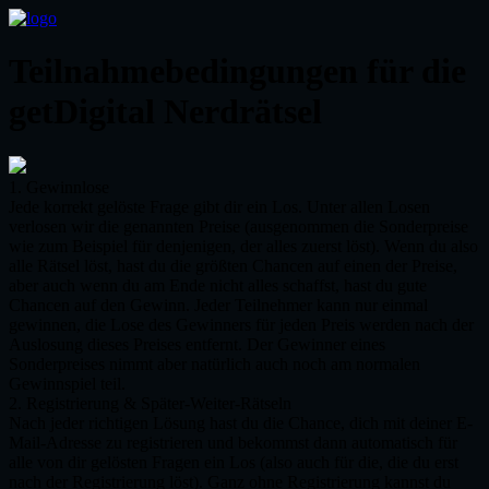
Teilnahmebedingungen für die
getDigital Nerdrätsel
1. Gewinnlose
Jede korrekt gelöste Frage gibt dir ein Los. Unter allen Losen
verlosen wir die genannten Preise (ausgenommen die Sonderpreise
wie zum Beispiel für denjenigen, der alles zuerst löst). Wenn du also
alle Rätsel löst, hast du die größten Chancen auf einen der Preise,
aber auch wenn du am Ende nicht alles schaffst, hast du gute
Chancen auf den Gewinn. Jeder Teilnehmer kann nur einmal
gewinnen, die Lose des Gewinners für jeden Preis werden nach der
Auslosung dieses Preises entfernt. Der Gewinner eines
Sonderpreises nimmt aber natürlich auch noch am normalen
Gewinnspiel teil.
2. Registrierung & Später-Weiter-Rätseln
Nach jeder richtigen Lösung hast du die Chance, dich mit deiner E-
Mail-Adresse zu registrieren und bekommst dann automatisch für
alle von dir gelösten Fragen ein Los (also auch für die, die du erst
nach der Registrierung löst). Ganz ohne Registrierung kannst du